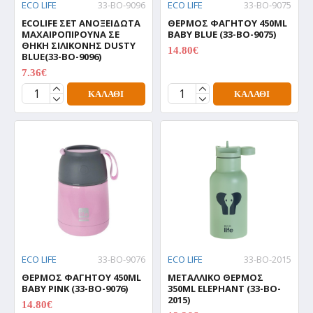
ECO LIFE
33-BO-9096
ECO LIFE
33-BO-9075
ECOLIFE ΣΕΤ ΑΝΟΞΕΙΔΩΤΑ
ΘΕΡΜΟΣ ΦΑΓΗΤΟΥ 450ML
ΜΑΧΑΙΡΟΠΙΡΟΥΝΑ ΣΕ
BABY BLUE (33-BO-9075)
ΘΗΚΗ ΣΙΛΙΚΟΝΗΣ DUSTY
14.80€
BLUE(33-BO-9096)
18.50€
7.36€
9.20€
ΚΑΛΆΘΙ
ΚΑΛΆΘΙ
ECO LIFE
33-BO-9076
ECO LIFE
33-BO-2015
ΘΕΡΜΟΣ ΦΑΓΗΤΟΥ 450ML
ΜΕΤΑΛΛΙΚΟ ΘΕΡΜΟΣ
BABY PINK (33-BO-9076)
350ML ELEPHANT (33-BO-
2015)
14.80€
18.50€