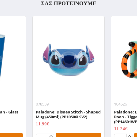
ΣΑΣ ΠΡΟΤΕΙΝΟΥΜΕ
078559
104526
n - Glass
Paladone: Disney Stitch - Shaped
Paladone: 
Mug (450ml) (PP10506LSV2)
Pooh - Tig
(PP14601WP
11.99€
15.99€
11.24€
14.99€