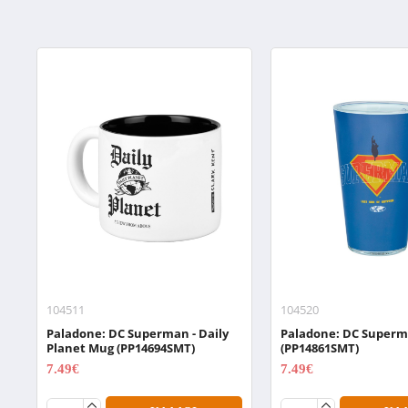
104511
104520
Paladone: DC Superman - Daily
Paladone: DC Superma
Planet Mug (PP14694SMT)
(PP14861SMT)
7.49€
7.49€
9.99€
9.99€