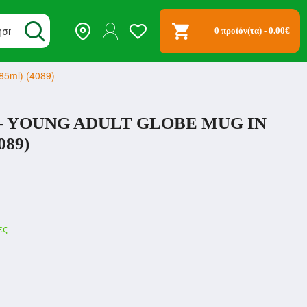
0 προϊόν(τα) - 0.00€
85ml) (4089)
 - YOUNG ADULT GLOBE MUG IN
089)
ες