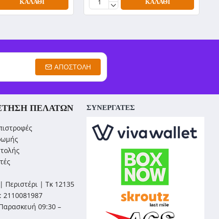
ΚΑΛΆΘΙ
ΚΑΛΆΘΙ
ΑΠΟΣΤΟΛΉ
ΈΤΗΣΗ ΠΕΛΑΤΏΝ
ΣΥΝΕΡΓΑΤΕΣ
πιστροφές
ρωμής
στολής
τές
| Περιστέρι | Τκ 12135
: 2110081987
Παρασκευή 09:30 –