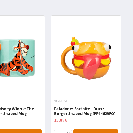
104459
1
Disney Winnie The
Paladone: Fortnite - Durrr
P
ger Shaped Mug
Burger Shaped Mug (PP14629FO)
M
)
13.87€
9
18.49€