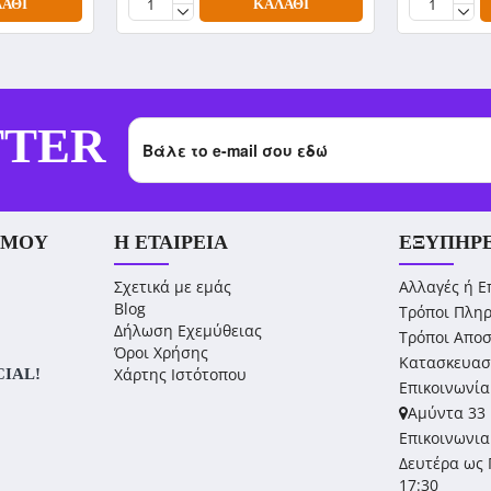
ΆΘΙ
ΚΑΛΆΘΙ
TTER
 ΜΟΥ
Η ΕΤΑΙΡΕΊΑ
ΕΞΥΠΗΡ
Σχετικά με εμάς
Αλλαγές ή Ε
Blog
Τρόποι Πλη
Δήλωση Εχεμύθειας
Τρόποι Απο
Όροι Χρήσης
Κατασκευασ
Χάρτης Ιστότοπου
CIAL!
Επικοινωνία
Αμύντα 33 
Επικοινωνια
Δευτέρα ως 
17:30