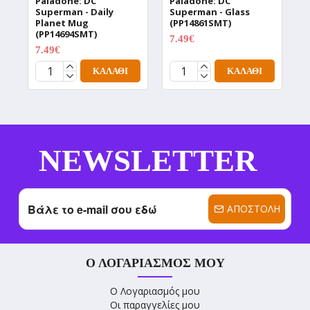
Paladone: DC
Paladone: DC
P
Superman - Daily
Superman - Glass
S
Planet Mug
(PP14861SMT)
(
(PP14694SMT)
7.49€
1
9.99€
7.49€
9.99€
ΚΑΛΆΘΙ
ΚΑΛΆΘΙ
NEWSLETTER
ΑΠΟΣΤΟΛΉ
Ο ΛΟΓΑΡΙΑΣΜΌΣ ΜΟΥ
Ο Λογαριασμός μου
Οι παραγγελίες μου