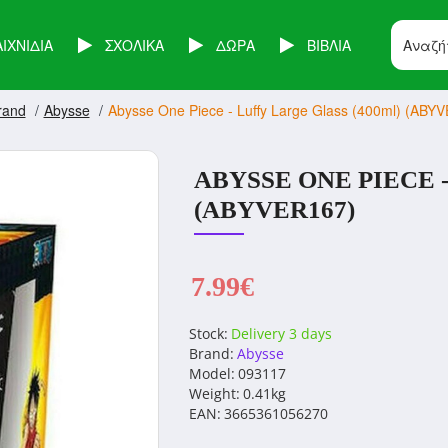
ΑΙΧΝΙΔΙΑ
ΣΧΟΛΙΚΑ
ΔΩΡΑ
ΒΙΒΛΙΑ
rand
Abysse
Abysse One Piece - Luffy Large Glass (400ml) (ABY
ABYSSE ONE PIECE 
(ABYVER167)
7.99€
Stock:
Delivery 3 days
Brand:
Abysse
Model:
093117
Weight:
0.41kg
EAN:
3665361056270