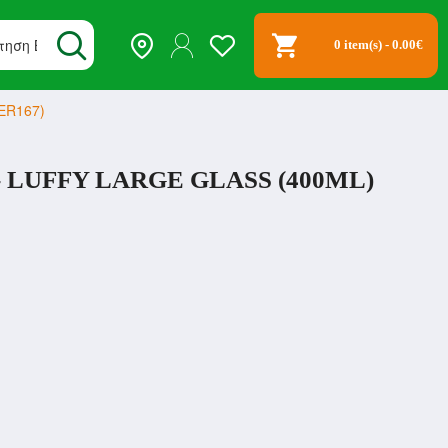
0 item(s) - 0.00€
VER167)
- LUFFY LARGE GLASS (400ML)