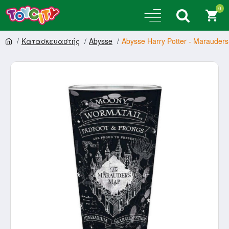
0
Κατασκευαστής
Abysse
Abysse Harry Potter - Marauder